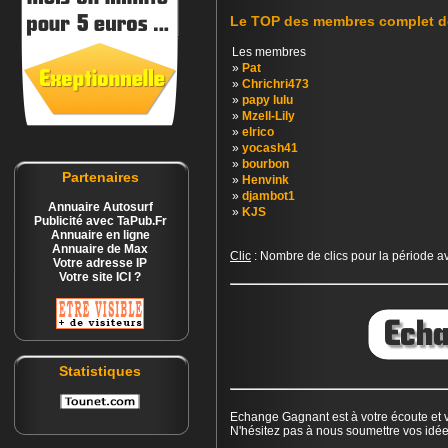
Le TOP des membres complet 
Les membres
»
Pat
»
Chrichri473
»
papy lulu
»
Mzell-Lily
»
elrico
»
yocash41
»
bourbon
Partenaires
»
Henvink
»
djambot1
Annuaire Autosurf
»
KJS
Publicité avec TaPub.Fr
Annuaire en ligne
Annuaire de Max
Clic
: Nombre de clics pour la période 
Votre adresse IP
Votre site ICI ?
Statistiques
Echange Gagnant est à votre écoute et 
N'hésitez pas à nous soumettre vos idée