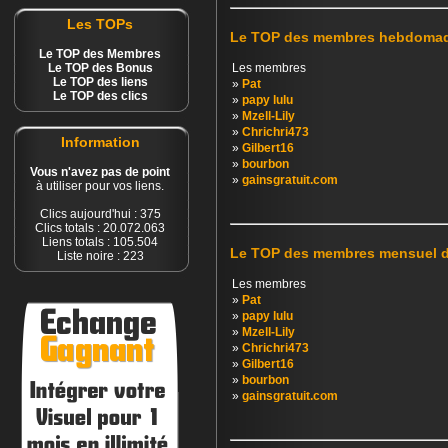
Les TOPs
Le TOP des membres hebdomad
Le TOP des Membres
Le TOP des Bonus
Les membres
Le TOP des liens
»
Pat
Le TOP des clics
»
papy lulu
»
Mzell-Lily
»
Chrichri473
Information
»
Gilbert16
»
bourbon
Vous n'avez pas de point
»
gainsgratuit.com
à utiliser pour vos liens.
Clics aujourd'hui : 375
Clics totals : 20.072.063
Liens totals : 105.504
Le TOP des membres mensuel 
Liste noire : 223
Les membres
»
Pat
»
papy lulu
»
Mzell-Lily
»
Chrichri473
»
Gilbert16
»
bourbon
»
gainsgratuit.com