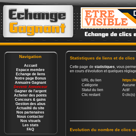
Navigation
Statistiques de liens et de cli
Accueil
Cette page de
statistiques
, vous permet
Espace membre
en cours d'évolution et quelques réglage
Echange de liens
Notre page Bonus
URL du lien
https:/
Annuaire Gagnant
Catégorie
Aucune 
Devenir Annonceur
Statut du lien
Actif
Gagner de l'argent
Clic restant
0 clic(s)
Acheter des points
Concours & gains
Gestion des abus
Actualité du site
Nos partenaires
Nous contacter
Nos visuels
Les stats
FAQ
Evolution du nombre de clics s